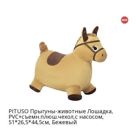
PITUSO Прыгуны-животные Лошадка,
PVC+съемн.плюш.чехол,с насосом,
51*26,5*44,5см, Бежевый