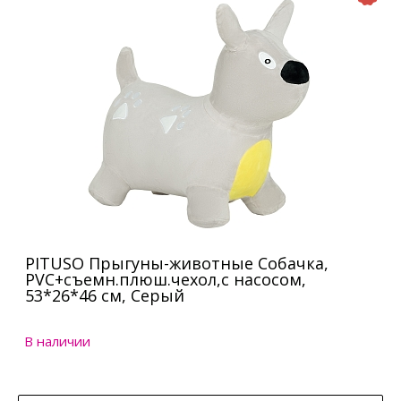
PITUSO Прыгуны-животные Собачка,
PVC+съемн.плюш.чехол,с насосом,
53*26*46 см, Серый
В наличии