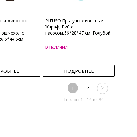
уны-животные
PITUSO Прыгуны-животные
Жираф, PVC,с
юш.чехол,с
насосом,56*28*47 см, Голубой
6,5*44,5см,
В наличии
РОБНЕЕ
ПОДРОБНЕЕ
1
2
Товары 1 - 16 из 30