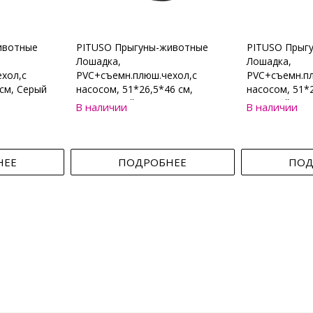
ивотные
PITUSO Прыгуны-животные
PITUSO Прыг
Лошадка,
Лошадка,
хол,с
PVC+съемн.плюш.чехол,с
PVC+съемн.пл
см, Серый
насосом, 51*26,5*46 см,
насосом, 51*2
Коричневый
Бежевый
В наличии
В наличии
НЕЕ
ПОДРОБНЕЕ
ПОД