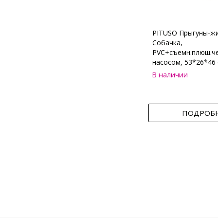
PITUSO Прыгуны-ж
Собачка,
PVC+съемн.плюш.че
насосом, 53*26*46 
В наличии
ПОДРОБ