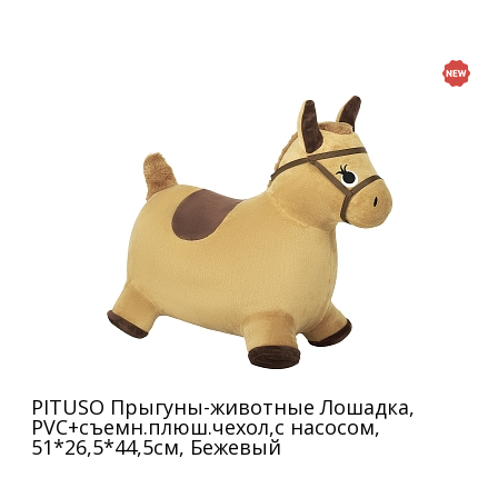
PITUSO Прыгуны-животные Лошадка,
PVC+съемн.плюш.чехол,с насосом,
51*26,5*44,5см, Бежевый