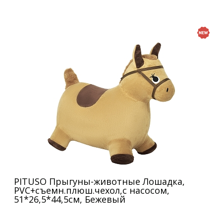
PITUSO Прыгуны-животные Лошадка,
PVC+съемн.плюш.чехол,с насосом,
51*26,5*44,5см, Бежевый