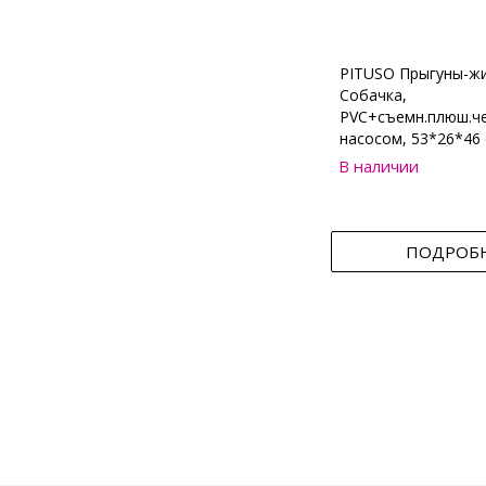
PITUSO Прыгуны-ж
Собачка,
PVC+съемн.плюш.че
насосом, 53*26*46 
В наличии
ПОДРОБ