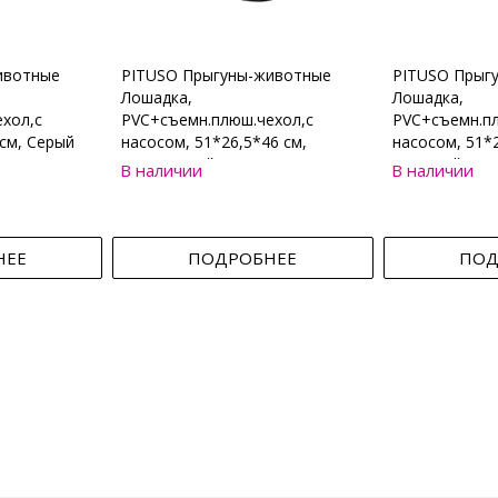
ивотные
PITUSO Прыгуны-животные
PITUSO Прыг
Лошадка,
Лошадка,
хол,с
PVC+съемн.плюш.чехол,с
PVC+съемн.пл
см, Серый
насосом, 51*26,5*46 см,
насосом, 51*2
Коричневый
Бежевый
В наличии
В наличии
НЕЕ
ПОДРОБНЕЕ
ПОД