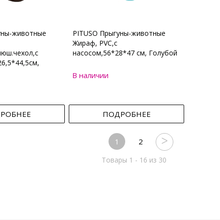
уны-животные
PITUSO Прыгуны-животные
Жираф, PVC,с
юш.чехол,с
насосом,56*28*47 см, Голубой
6,5*44,5см,
В наличии
РОБНЕЕ
ПОДРОБНЕЕ
1
2
Товары 1 - 16 из 30