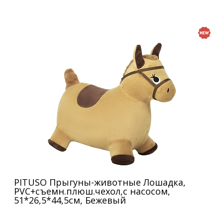
PITUSO Прыгуны-животные Лошадка,
PVC+съемн.плюш.чехол,с насосом,
51*26,5*44,5см, Бежевый