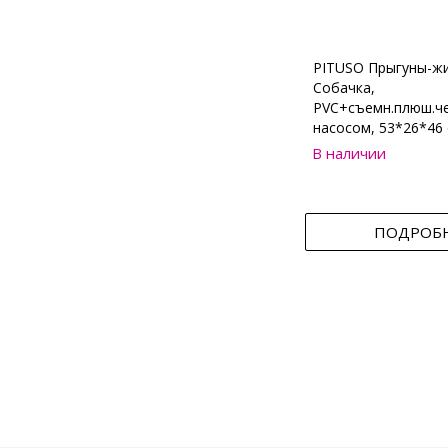
PITUSO Прыгуны-ж
Собачка,
PVC+съемн.плюш.че
насосом, 53*26*46 
В наличии
ПОДРОБ