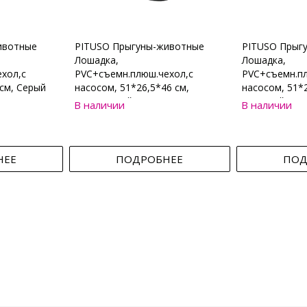
ивотные
PITUSO Прыгуны-животные
PITUSO Прыг
Лошадка,
Лошадка,
хол,с
PVC+съемн.плюш.чехол,с
PVC+съемн.пл
см, Серый
насосом, 51*26,5*46 см,
насосом, 51*2
Коричневый
Бежевый
В наличии
В наличии
НЕЕ
ПОДРОБНЕЕ
ПОД