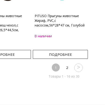
уны-животные
PITUSO Прыгуны-животные
Жираф, PVC,с
юш.чехол,с
насосом,56*28*47 см, Голубой
6,5*44,5см,
В наличии
РОБНЕЕ
ПОДРОБНЕЕ
1
2
Товары 1 - 16 из 30