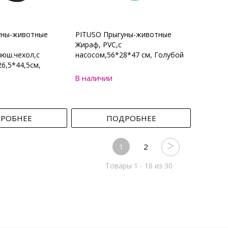
уны-животные
PITUSO Прыгуны-животные
Жираф, PVC,с
юш.чехол,с
насосом,56*28*47 см, Голубой
6,5*44,5см,
В наличии
РОБНЕЕ
ПОДРОБНЕЕ
1
2
Товары 1 - 16 из 30