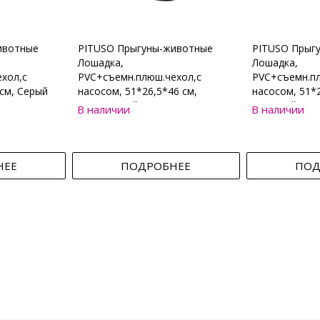
ивотные
PITUSO Прыгуны-животные
PITUSO Прыг
Лошадка,
Лошадка,
хол,с
PVC+съемн.плюш.чехол,с
PVC+съемн.пл
см, Серый
насосом, 51*26,5*46 см,
насосом, 51*2
Коричневый
Бежевый
В наличии
В наличии
НЕЕ
ПОДРОБНЕЕ
ПОД