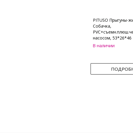
PITUSO Прыгуны-ж
Собачка,
PVC+съемн.плюш.че
насосом, 53*26*46 
В наличии
ПОДРОБ