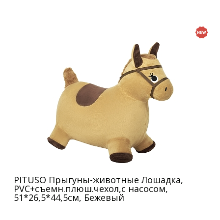
PITUSO Прыгуны-животные Лошадка,
PVC+съемн.плюш.чехол,с насосом,
51*26,5*44,5см, Бежевый