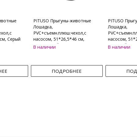
ивотные
PITUSO Прыгуны-животные
PITUSO Прыг
Лошадка,
Лошадка,
хол,с
PVC+съемн.плюш.чехол,с
PVC+съемн.пл
см, Серый
насосом, 51*26,5*46 см,
насосом, 51*2
Коричневый
Бежевый
В наличии
В наличии
НЕЕ
ПОДРОБНЕЕ
ПОД