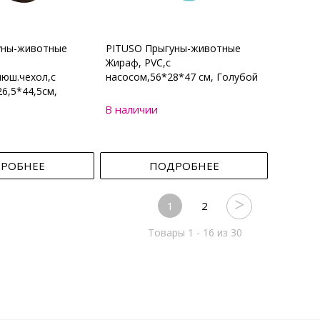
уны-животные
PITUSO Прыгуны-животные
Жираф, PVC,с
юш.чехол,с
насосом,56*28*47 см, Голубой
6,5*44,5см,
В наличии
РОБНЕЕ
ПОДРОБНЕЕ
1
2
Товары 1 - 16 из 30