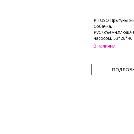
PITUSO Прыгуны-ж
Собачка,
PVC+съемн.плюш.че
насосом, 53*26*46 
В наличии
ПОДРОБ