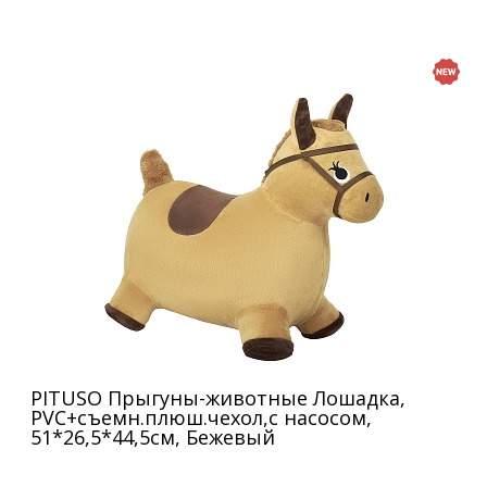
PITUSO Прыгуны-животные Лошадка,
PVC+съемн.плюш.чехол,с насосом,
51*26,5*44,5см, Бежевый