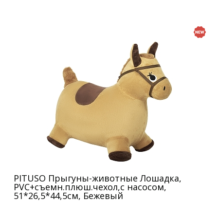
PITUSO Прыгуны-животные Лошадка,
PVC+съемн.плюш.чехол,с насосом,
51*26,5*44,5см, Бежевый