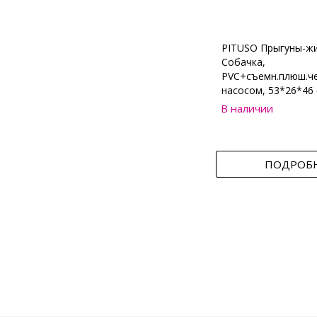
PITUSO Прыгуны-ж
Собачка,
PVC+съемн.плюш.че
насосом, 53*26*46 
В наличии
ПОДРОБ