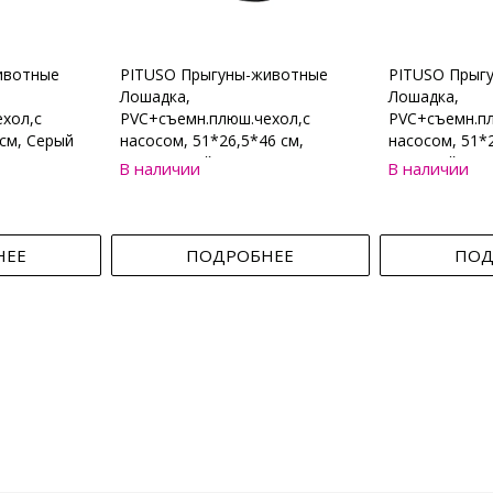
ивотные
PITUSO Прыгуны-животные
PITUSO Прыг
Лошадка,
Лошадка,
хол,с
PVC+съемн.плюш.чехол,с
PVC+съемн.пл
см, Серый
насосом, 51*26,5*46 см,
насосом, 51*2
Коричневый
Бежевый
В наличии
В наличии
НЕЕ
ПОДРОБНЕЕ
ПОД