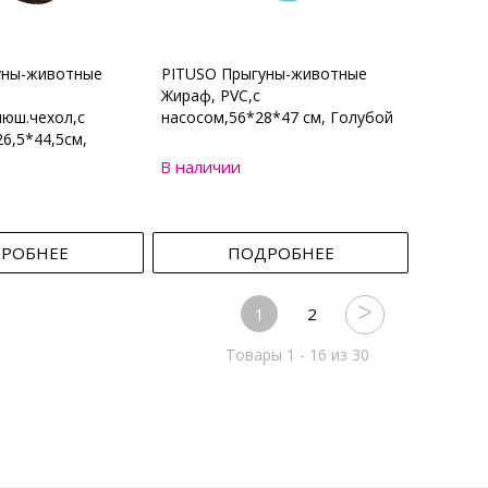
уны-животные
PITUSO Прыгуны-животные
Жираф, PVC,с
юш.чехол,с
насосом,56*28*47 см, Голубой
6,5*44,5см,
В наличии
РОБНЕЕ
ПОДРОБНЕЕ
1
2
Товары 1 - 16 из 30