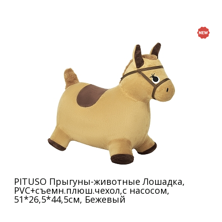
PITUSO Прыгуны-животные Лошадка,
PVC+съемн.плюш.чехол,с насосом,
51*26,5*44,5см, Бежевый