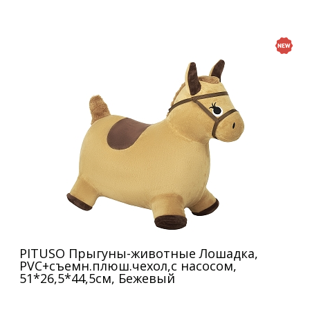
PITUSO Прыгуны-животные Лошадка,
PVC+съемн.плюш.чехол,с насосом,
51*26,5*44,5см, Бежевый