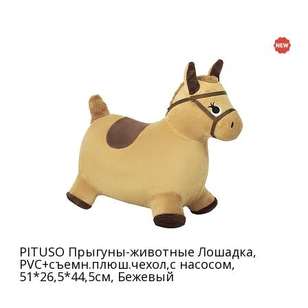
PITUSO Прыгуны-животные Лошадка,
PVC+съемн.плюш.чехол,с насосом,
51*26,5*44,5см, Бежевый