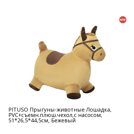
PITUSO Прыгуны-животные Лошадка,
PVC+съемн.плюш.чехол,с насосом,
51*26,5*44,5см, Бежевый