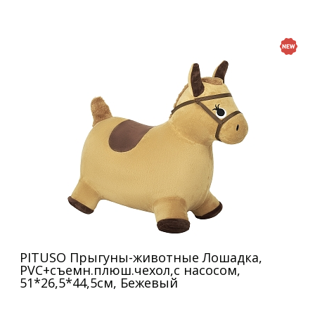
PITUSO Прыгуны-животные Лошадка,
PVC+съемн.плюш.чехол,с насосом,
51*26,5*44,5см, Бежевый