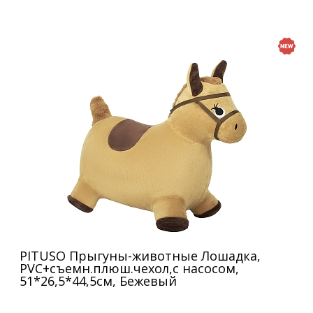
PITUSO Прыгуны-животные Лошадка,
PVC+съемн.плюш.чехол,с насосом,
51*26,5*44,5см, Бежевый