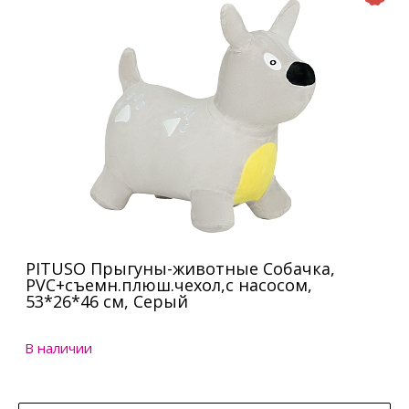
PITUSO Прыгуны-животные Собачка,
PVC+съемн.плюш.чехол,с насосом,
53*26*46 см, Серый
В наличии