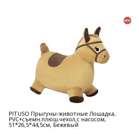
PITUSO Прыгуны-животные Лошадка,
PVC+съемн.плюш.чехол,с насосом,
51*26,5*44,5см, Бежевый