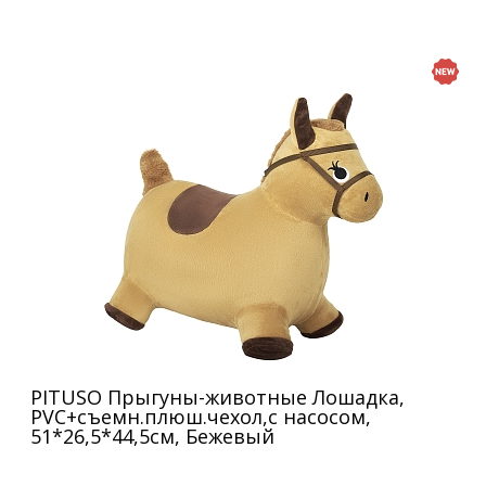
PITUSO Прыгуны-животные Лошадка,
PVC+съемн.плюш.чехол,с насосом,
51*26,5*44,5см, Бежевый