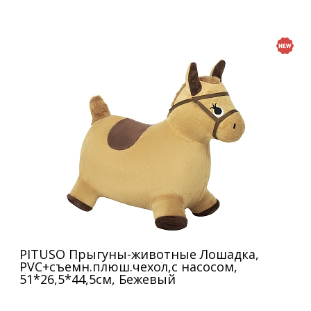
PITUSO Прыгуны-животные Лошадка,
PVC+съемн.плюш.чехол,с насосом,
51*26,5*44,5см, Бежевый