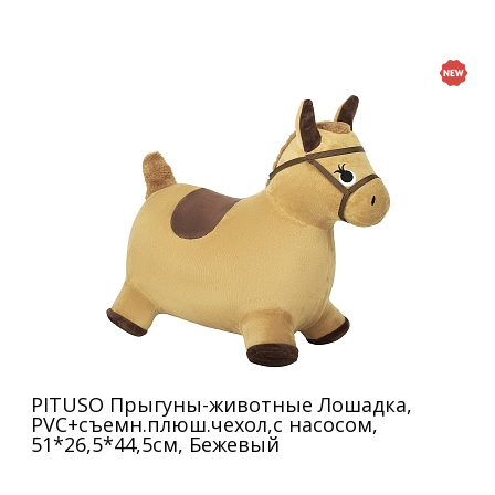
PITUSO Прыгуны-животные Лошадка,
PVC+съемн.плюш.чехол,с насосом,
51*26,5*44,5см, Бежевый