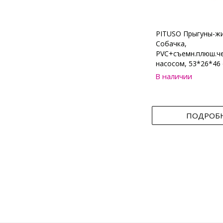
PITUSO Прыгуны-ж
Собачка,
PVC+съемн.плюш.че
насосом, 53*26*46 
В наличии
ПОДРОБ