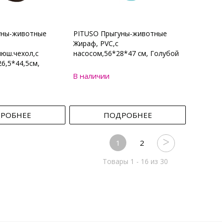
уны-животные
PITUSO Прыгуны-животные
Жираф, PVC,с
юш.чехол,с
насосом,56*28*47 см, Голубой
6,5*44,5см,
В наличии
РОБНЕЕ
ПОДРОБНЕЕ
1
2
Товары 1 - 16 из 30