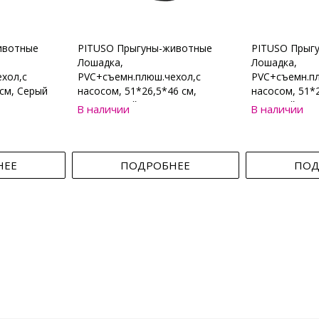
ивотные
PITUSO Прыгуны-животные
PITUSO Прыг
Лошадка,
Лошадка,
хол,с
PVC+съемн.плюш.чехол,с
PVC+съемн.пл
см, Серый
насосом, 51*26,5*46 см,
насосом, 51*2
Коричневый
Бежевый
В наличии
В наличии
НЕЕ
ПОДРОБНЕЕ
ПОД