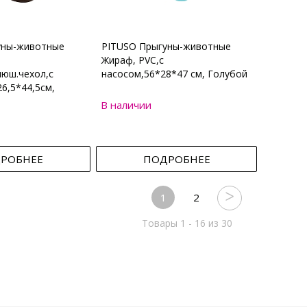
уны-животные
PITUSO Прыгуны-животные
Жираф, PVC,с
юш.чехол,с
насосом,56*28*47 см, Голубой
6,5*44,5см,
В наличии
РОБНЕЕ
ПОДРОБНЕЕ
1
2
Товары 1 - 16 из 30