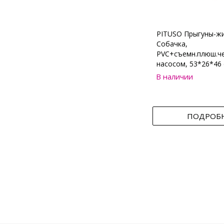
PITUSO Прыгуны-ж
Собачка,
PVC+съемн.плюш.че
насосом, 53*26*46 
В наличии
ПОДРОБ