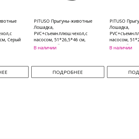
ивотные
PITUSO Прыгуны-животные
PITUSO Прыг
Лошадка,
Лошадка,
хол,с
PVC+съемн.плюш.чехол,с
PVC+съемн.пл
см, Серый
насосом, 51*26,5*46 см,
насосом, 51*2
Коричневый
Бежевый
В наличии
В наличии
НЕЕ
ПОДРОБНЕЕ
ПОД