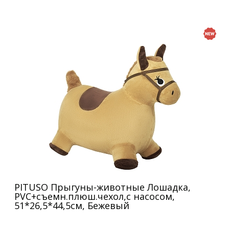
PITUSO Прыгуны-животные Лошадка,
PVC+съемн.плюш.чехол,с насосом,
51*26,5*44,5см, Бежевый