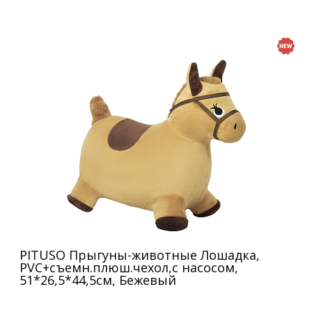
PITUSO Прыгуны-животные Лошадка,
PVC+съемн.плюш.чехол,с насосом,
51*26,5*44,5см, Бежевый