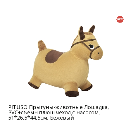
PITUSO Прыгуны-животные Лошадка,
PVC+съемн.плюш.чехол,с насосом,
51*26,5*44,5см, Бежевый