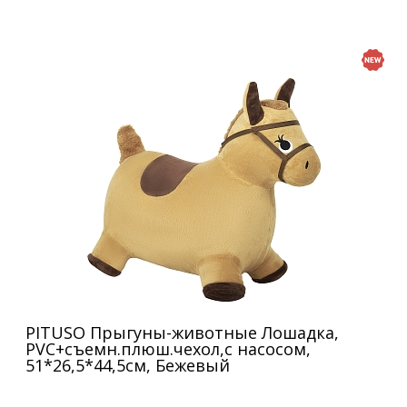
PITUSO Прыгуны-животные Лошадка,
PVC+съемн.плюш.чехол,с насосом,
51*26,5*44,5см, Бежевый