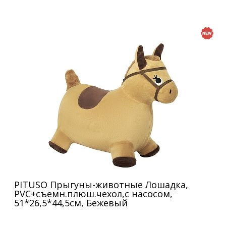
PITUSO Прыгуны-животные Лошадка,
PVC+съемн.плюш.чехол,с насосом,
51*26,5*44,5см, Бежевый