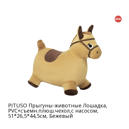
PITUSO Прыгуны-животные Лошадка,
PVC+съемн.плюш.чехол,с насосом,
51*26,5*44,5см, Бежевый