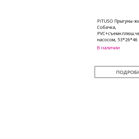
PITUSO Прыгуны-ж
Собачка,
PVC+съемн.плюш.че
насосом, 53*26*46 
В наличии
ПОДРОБ