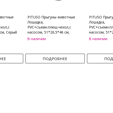
ивотные
PITUSO Прыгуны-животные
PITUSO Прыг
Лошадка,
Лошадка,
хол,с
PVC+съемн.плюш.чехол,с
PVC+съемн.пл
см, Серый
насосом, 51*26,5*46 см,
насосом, 51*2
Коричневый
Бежевый
В наличии
В наличии
НЕЕ
ПОДРОБНЕЕ
ПОД