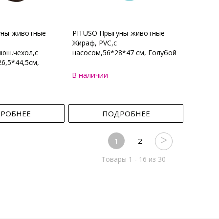
уны-животные
PITUSO Прыгуны-животные
Жираф, PVC,с
юш.чехол,с
насосом,56*28*47 см, Голубой
6,5*44,5см,
В наличии
РОБНЕЕ
ПОДРОБНЕЕ
1
2
Товары 1 - 16 из 30