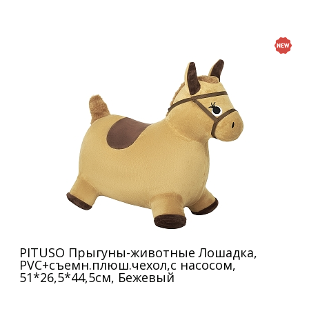
PITUSO Прыгуны-животные Лошадка,
PVC+съемн.плюш.чехол,с насосом,
51*26,5*44,5см, Бежевый