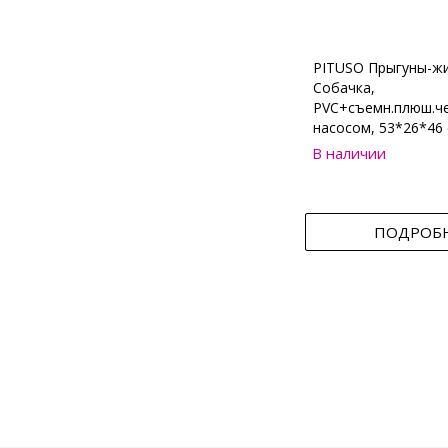
PITUSO Прыгуны-ж
Собачка,
PVC+съемн.плюш.че
насосом, 53*26*46 
В наличии
ПОДРОБ