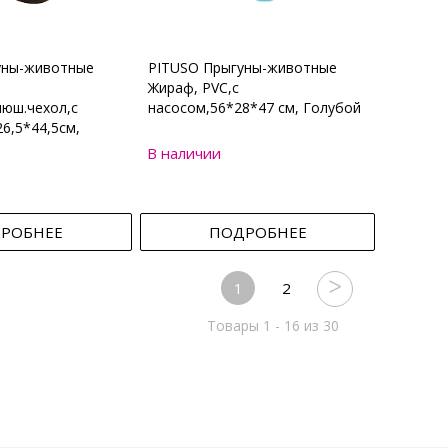
уны-животные
PITUSO Прыгуны-животные
Жираф, PVC,с
юш.чехол,с
насосом,56*28*47 см, Голубой
6,5*44,5см,
В наличии
РОБНЕЕ
ПОДРОБНЕЕ
1
2
Товары 1 - 16 из 30