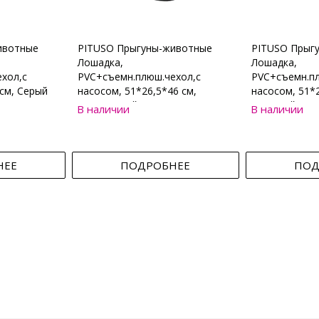
ивотные
PITUSO Прыгуны-животные
PITUSO Прыг
Лошадка,
Лошадка,
хол,с
PVC+съемн.плюш.чехол,с
PVC+съемн.пл
см, Серый
насосом, 51*26,5*46 см,
насосом, 51*2
Коричневый
Бежевый
В наличии
В наличии
НЕЕ
ПОДРОБНЕЕ
ПОД