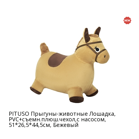
PITUSO Прыгуны-животные Лошадка,
PVC+съемн.плюш.чехол,с насосом,
51*26,5*44,5см, Бежевый