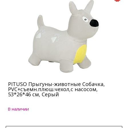
PITUSO Прыгуны-животные Собачка,
PVC+съемн.плюш.чехол,с насосом,
53*26*46 см, Серый
В наличии