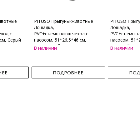
ивотные
PITUSO Прыгуны-животные
PITUSO Прыг
Лошадка,
Лошадка,
хол,с
PVC+съемн.плюш.чехол,с
PVC+съемн.пл
см, Серый
насосом, 51*26,5*46 см,
насосом, 51*2
Коричневый
Бежевый
В наличии
В наличии
НЕЕ
ПОДРОБНЕЕ
ПОД