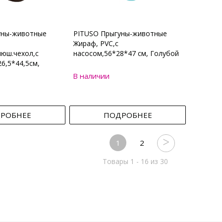
уны-животные
PITUSO Прыгуны-животные
Жираф, PVC,с
юш.чехол,с
насосом,56*28*47 см, Голубой
6,5*44,5см,
В наличии
РОБНЕЕ
ПОДРОБНЕЕ
1
2
Товары 1 - 16 из 30