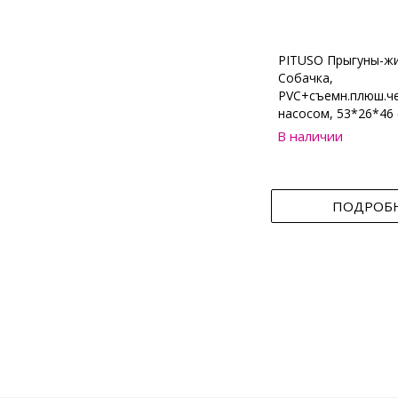
PITUSO Прыгуны-ж
Собачка,
PVC+съемн.плюш.че
насосом, 53*26*46 
В наличии
ПОДРОБ