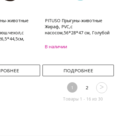
уны-животные
PITUSO Прыгуны-животные
Жираф, PVC,с
юш.чехол,с
насосом,56*28*47 см, Голубой
6,5*44,5см,
В наличии
РОБНЕЕ
ПОДРОБНЕЕ
1
2
Товары 1 - 16 из 30