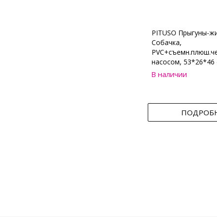
PITUSO Прыгуны-ж
Собачка,
PVC+съемн.плюш.че
насосом, 53*26*46 
В наличии
ПОДРОБ