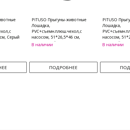
ивотные
PITUSO Прыгуны-животные
PITUSO Прыг
Лошадка,
Лошадка,
хол,с
PVC+съемн.плюш.чехол,с
PVC+съемн.пл
см, Серый
насосом, 51*26,5*46 см,
насосом, 51*2
Коричневый
Бежевый
В наличии
В наличии
НЕЕ
ПОДРОБНЕЕ
ПОД