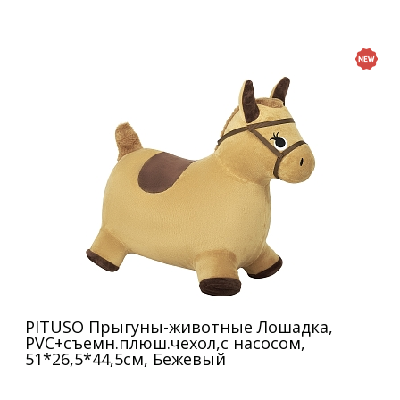
PITUSO Прыгуны-животные Лошадка,
PVC+съемн.плюш.чехол,с насосом,
51*26,5*44,5см, Бежевый