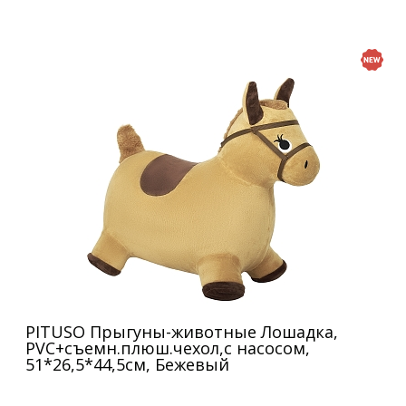
PITUSO Прыгуны-животные Лошадка,
PVC+съемн.плюш.чехол,с насосом,
51*26,5*44,5см, Бежевый