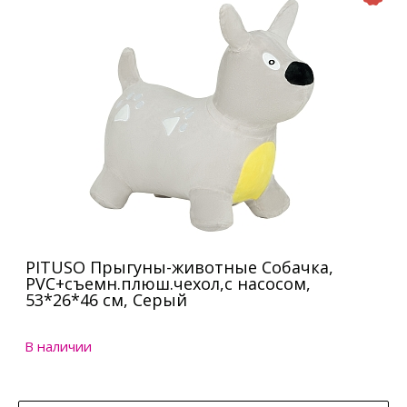
PITUSO Прыгуны-животные Собачка,
PVC+съемн.плюш.чехол,с насосом,
53*26*46 см, Серый
В наличии