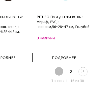
уны-животные
PITUSO Прыгуны-животные
Жираф, PVC,с
юш.чехол,с
насосом,56*28*47 см, Голубой
6,5*44,5см,
В наличии
РОБНЕЕ
ПОДРОБНЕЕ
1
2
Товары 1 - 16 из 30