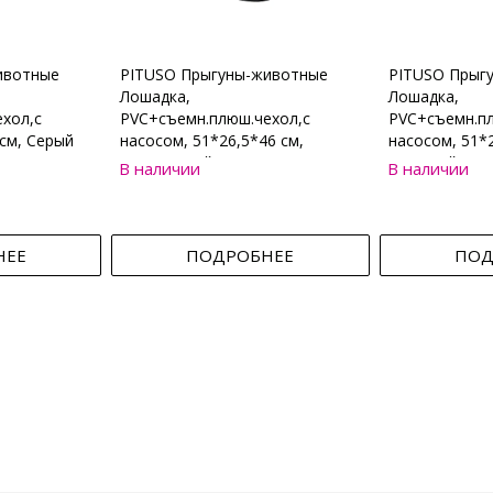
ивотные
PITUSO Прыгуны-животные
PITUSO Прыг
Лошадка,
Лошадка,
хол,с
PVC+съемн.плюш.чехол,с
PVC+съемн.пл
см, Серый
насосом, 51*26,5*46 см,
насосом, 51*2
Коричневый
Бежевый
В наличии
В наличии
НЕЕ
ПОДРОБНЕЕ
ПОД