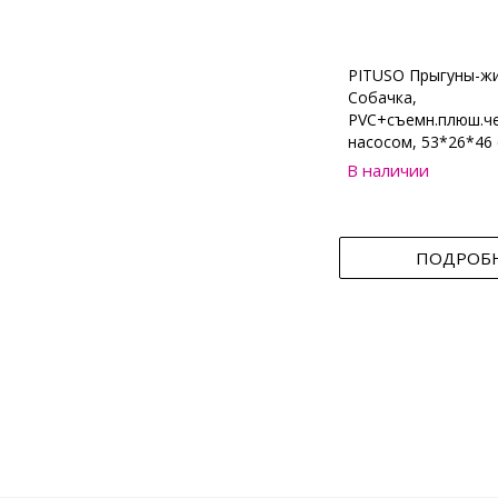
PITUSO Прыгуны-ж
Собачка,
PVC+съемн.плюш.че
насосом, 53*26*46 
В наличии
ПОДРОБ