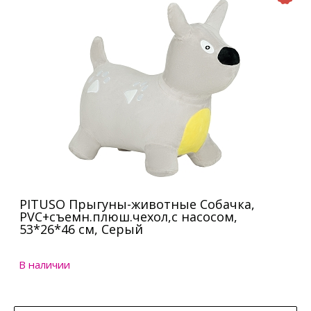
PITUSO Прыгуны-животные Собачка,
PVC+съемн.плюш.чехол,с насосом,
53*26*46 см, Серый
В наличии