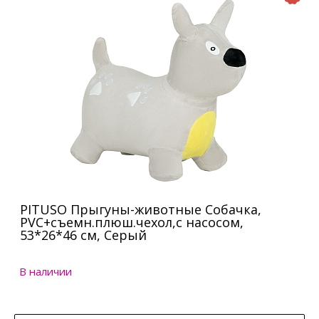
PITUSO Прыгуны-животные Собачка,
PVC+съемн.плюш.чехол,с насосом,
53*26*46 см, Серый
В наличии