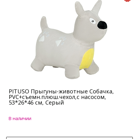
PITUSO Прыгуны-животные Собачка,
PVC+съемн.плюш.чехол,с насосом,
53*26*46 см, Серый
В наличии