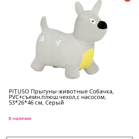
PITUSO Прыгуны-животные Собачка,
PVC+съемн.плюш.чехол,с насосом,
53*26*46 см, Серый
В наличии