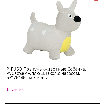
PITUSO Прыгуны-животные Собачка,
PVC+съемн.плюш.чехол,с насосом,
53*26*46 см, Серый
В наличии