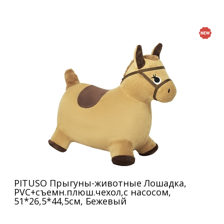
PITUSO Прыгуны-животные Лошадка,
PVC+съемн.плюш.чехол,с насосом,
51*26,5*44,5см, Бежевый